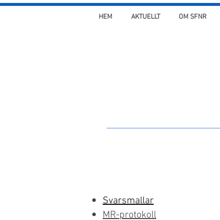
HEM
AKTUELLT
OM SFNR
Svarsmallar
MR-protokoll