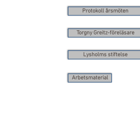
Protokoll årsmöten
Torgny Greitz-föreläsare
Lysholms stiftelse
Arbetsmaterial