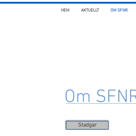
HEM
AKTUELLT
OM SFNR
Om SFN
Stadgar